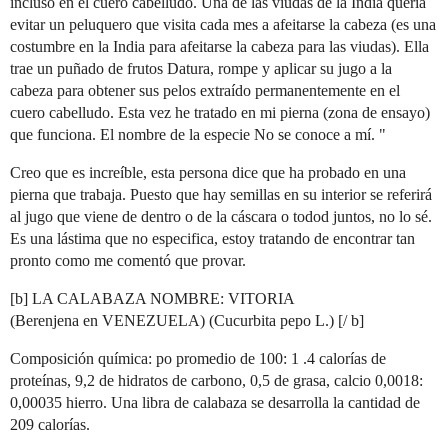
incluso en el cuero cabelludo. Una de las viudas de la India quería
evitar un peluquero que visita cada mes a afeitarse la cabeza (es una
costumbre en la India para afeitarse la cabeza para las viudas). Ella
trae un puñado de frutos Datura, rompe y aplicar su jugo a la
cabeza para obtener sus pelos extraído permanentemente en el
cuero cabelludo. Esta vez he tratado en mi pierna (zona de ensayo)
que funciona. El nombre de la especie No se conoce a mí. "
Creo que es increíble, esta persona dice que ha probado en una
pierna que trabaja. Puesto que hay semillas en su interior se referirá
al jugo que viene de dentro o de la cáscara o todod juntos, no lo sé.
Es una lástima que no especifica, estoy tratando de encontrar tan
pronto como me comentó que provar.
[b] LA CALABAZA NOMBRE: VITORIA
(Berenjena en VENEZUELA) (Cucurbita pepo L.) [/ b]
Composición química: po promedio de 100: 1 .4 calorías de
proteínas, 9,2 de hidratos de carbono, 0,5 de grasa, calcio 0,0018:
0,00035 hierro. Una libra de calabaza se desarrolla la cantidad de
209 calorías.