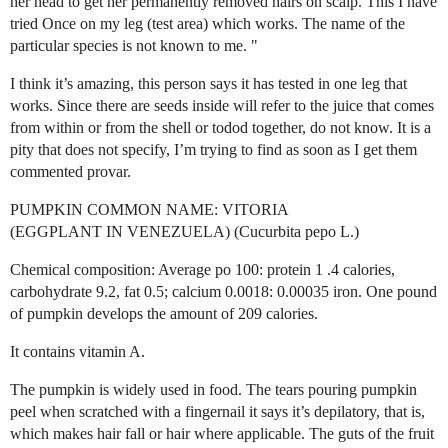
her head to get her permanently removed hairs on scalp. This I have
tried Once on my leg (test area) which works. The name of the
particular species is not known to me. "
I think it’s amazing, this person says it has tested in one leg that
works. Since there are seeds inside will refer to the juice that comes
from within or from the shell or todod together, do not know. It is a
pity that does not specify, I’m trying to find as soon as I get them
commented provar.
PUMPKIN COMMON NAME: VITORIA
(EGGPLANT IN VENEZUELA) (Cucurbita pepo L.)
Chemical composition: Average po 100: protein 1 .4 calories,
carbohydrate 9.2, fat 0.5; calcium 0.0018: 0.00035 iron. One pound
of pumpkin develops the amount of 209 calories.
It contains vitamin A.
The pumpkin is widely used in food. The tears pouring pumpkin
peel when scratched with a fingernail it says it’s depilatory, that is,
which makes hair fall or hair where applicable. The guts of the fruit