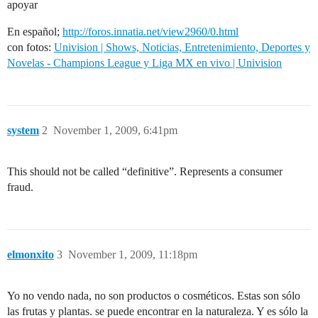
apoyar
En español;
http://foros.innatia.net/view2960/0.html
con fotos:
Univision | Shows, Noticias, Entretenimiento, Deportes y
Novelas - Champions League y Liga MX en vivo | Univision
system
2
November 1, 2009, 6:41pm
This should not be called “definitive”. Represents a consumer
fraud.
elmonxito
3
November 1, 2009, 11:18pm
Yo no vendo nada, no son productos o cosméticos. Estas son sólo
las frutas y plantas. se puede encontrar en la naturaleza. Y es sólo la