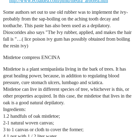
http://www.ecoaldea.com/plmd/hiedra_arborea.htm
Some authors set out to use old rubber was to implement the ivy-
probably from the sap-boiling on the aching tooth decay and
toothache. This paste has also been used as a depilatory.
Dioscorides also says "The Ivy rubber, applied, and makes the hair
fall is "…( lice poison ivy gum has possibly obtained from boiling
the resin ivy)
Mistletoe compress ENCINA
Mistletoe is a plant semiparástia living in the bark of trees. It has
great healing power, because, in addition to regulating blood
pressure, cure stomach ulcers, lumbago and sciatica.
Mistletoe can live in different species of tree, whichever is this, or
other properties acquired. In this case, the mistletoe that lives in the
oak is a good natural depilatory.
Ingredients:
1.2 handfuls of oak mistletoe;
2-1 natural woven canvas;
3 to 1 canvas or cloth to cover the former;
4.1 pot with 1 / 2 liter water.